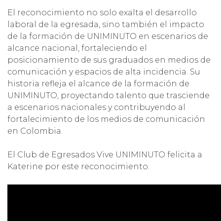
El reconocimiento no solo exalta el desarrollo
laboral de la egresada, sino también el impacto
de la formación de UNIMINUTO en escenarios de
alcance nacional, fortaleciendo el
posicionamiento de sus graduados en medios de
comunicación y espacios de alta incidencia. Su
historia refleja el alcance de la formación de
UNIMINUTO, proyectando talento que trasciende
a escenarios nacionales y contribuyendo al
fortalecimiento de los medios de comunicación
en Colombia.
El Club de Egresados Vive UNIMINUTO felicita a
Katerine por este reconocimiento.