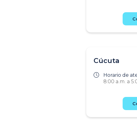
C
Cúcuta
Horario de at
8:00 a.m. a 5:
C