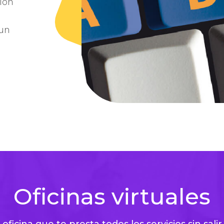
sión
 un
Oficinas virtuales
 oficina que te presta todos los servicios sin salir