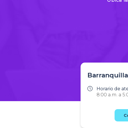
Barranquilla
Horario de at
8:00 a.m. a 5:
C