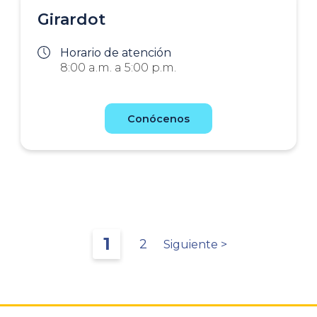
Girardot
Horario de atención
8:00 a.m. a 5:00 p.m.
Conócenos
Página
1
Página
2
Siguiente
Siguiente >
actual
página