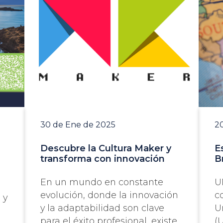
30 de Ene de 2025
2
Descubre la Cultura Maker y
E
transforma con innovación
Br
En un mundo en constante
U
evolución, donde la innovación
c
 y
y la adaptabilidad son clave
U
para el éxito profesional, existe
(