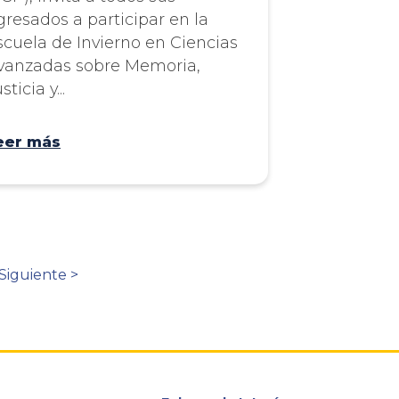
gresados a participar en la
scuela de Invierno en Ciencias
vanzadas sobre Memoria,
sticia y...
eer más
Siguiente
Siguiente >
página