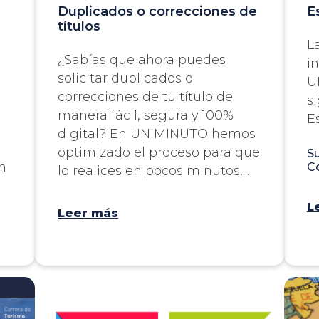
Duplicados o correcciones de
E
títulos
L
¿Sabías que ahora puedes
i
solicitar duplicados o
U
correcciones de tu título de
s
manera fácil, segura y 100%
E
digital? En UNIMINUTO hemos
optimizado el proceso para que
S
n
Co
lo realices en pocos minutos,...
L
Leer más