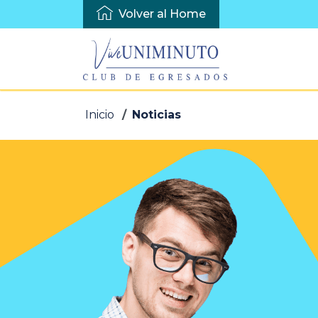
Top
Volver al Home
menú
izquierda
Pasar
Sobrescribir
Inicio
Noticias
al
enlaces
contenido
de
principal
ayuda
a
la
navegación