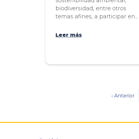
sostenibilidad ambiental,
biodiversidad, entre otros
temas afines, a participar en...
Leer más
Paginación
Página
‹ Anterior
anterior